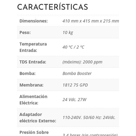
CARACTERÍSTICAS
Dimensiones:
410 mm x 415 mm x 215 mm
Peso:
10 kg
Temperatura
40 ºC / 2 ºC
Entrada:
TDS Entrada:
(máximo): 2000 ppm
Bomba:
Bomba Booster
Membrana:
1812 75 GPD
Alimentación
24 Vdc. 27W
Eléctrica:
Adaptador
110-240V. 50/60 Hz: 24Vdc.
eléctrico Externo:
Presión Sobre
3,4 bares (sin contrapresión)