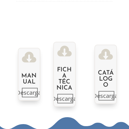



FICH
CATÁ
MAN
A
LOG
UAL
TÉC
O
NICA