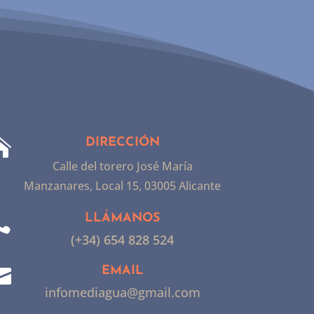
DIRECCIÓN

Calle del torero José María
Manzanares, Local 15, 03005 Alicante
LLÁMANOS

(+34) 654 828 524
EMAIL

infomediagua@gmail.com