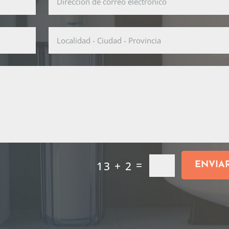
=
13 + 2
ENVIA