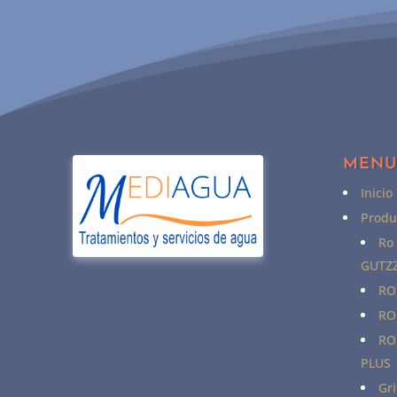
MEN
Inicio
Produ
Ro
GUTZZ
RO
RO
RO
PLUS
Gri